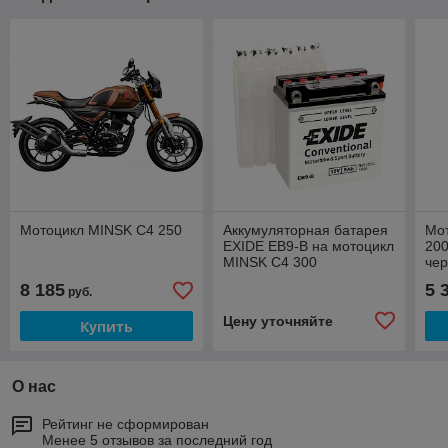
Мотоцикл MINSK С4 250
Аккумуляторная батарея
Мо
EXIDE ЕВ9-B на мотоцикл
200
MINSK С4 300
че
8 185
5 
руб.
Цену уточняйте
Купить
О нас
Рейтинг не сформирован
Менее 5 отзывов за последний год