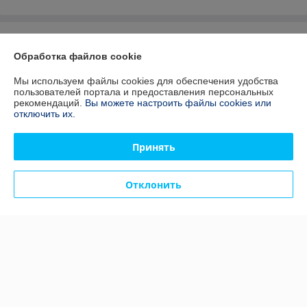
О нас
Обработка файлов cookie
Контакты
Мы используем файлы cookies для обеспечения удобства
пользователей портала и предоставления персональных
Доставка и оплата
рекомендаций.
Вы можете настроить файлы cookies или
отключить их.
График работы
Принять
Полная версия сайта
Отклонить
Сайт создан на платформе Deal.by
Информация для покупателя
Юридическое лицо:
Общество с ограниченной ответственностью
«МотоВелоЗавод»
220033 г. Минск, пр-т Партизанский, д.8, к. 3, п.5
Регистрационный номер ЕГР: 192542699