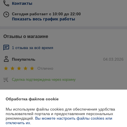
Контакты
Сегодня работает с 10:00 до 22:00
Показать весь график работы
Отзывы о магазине
1 отзыва за всё время
Покупатель
04.03.2026
Отлично
Сделка подтверждена через корзину
Показать все отзывы
Обработка файлов cookie
Мы используем файлы cookies для обеспечения удобства
О нас
пользователей портала и предоставления персональных
рекомендаций.
Вы можете настроить файлы cookies или
отключить их.
Контакты