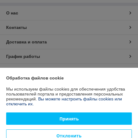
О нас
Контакты
Доставка и оплата
График работы
Полная версия сайта
Обработка файлов cookie
Сайт создан на платформе Deal.by
Мы используем файлы cookies для обеспечения удобства
пользователей портала и предоставления персональных
рекомендаций.
Вы можете настроить файлы cookies или
отключить их.
Информация для покупателя
Юридическое лицо:
Общество с ограниченной ответственностью
Принять
«МотоВелоЗавод»
220033 г. Минск, пр-т Партизанский, д.8, к. 3, п.5
Регистрационный номер ЕГР: 192542699
Отклонить