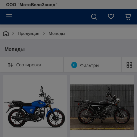
ООО "МотоВелоЗавод"
Продукция
Мопеды
Мопеды
Сортировка
0
Фильтры